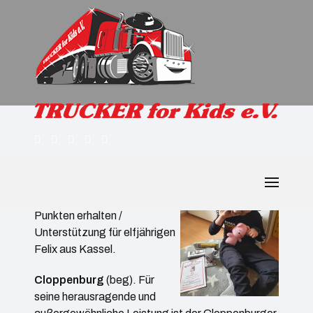
Verein „Trucker for. Kids" freut sich über HIPE
Award
159 von 170 möglichen
Punkten erhalten /
Unterstützung für elfjährigen
Felix aus Kassel.
Cloppenburg
(beg). Für
seine herausragende und