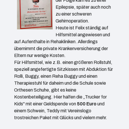
der Folge kam es zu einer
Epilepsie, später auch noch
zu einer schweren
Gehirnoperation.
Heute ist Felix ständig auf
Hilfsmittel angewiesen und
auf Aufenthalte in Rehakliniken. Allerdings
übernimmt die private Krankenversicherung der
Eltern nur wenige Kosten.
Für Hilfsmittel, wie z.B. einen größeren Rollstuhl,
speziell angefertigte Sitzkissen mit Abduktion für
Rolli, Buggy, einen Reha Buggy und einen
Therapiestuhl für daheim und die Schule sowie
Orthesen Schuhe, gibt es keine
Kostenbeteiligung. Hier halfen die „Trucker for
Kids" mit einer Geldspende von
500 Euro
und
einem Schwein, Teddy mit Vereinslogo
trostreichen Paket mit Glücks und vielem mehr.