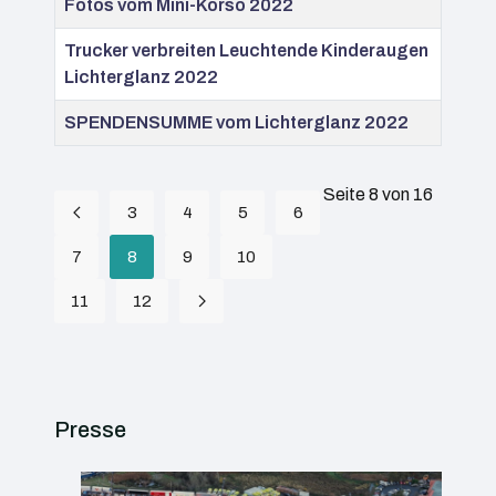
Fotos vom Mini-Korso 2022
Trucker verbreiten Leuchtende Kinderaugen
Lichterglanz 2022
SPENDENSUMME vom Lichterglanz 2022
Seite 8 von 16
3
4
5
6
7
8
9
10
11
12
Presse