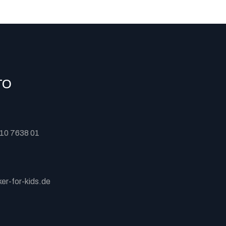
TO
10 7638 01
er-for-kids.de